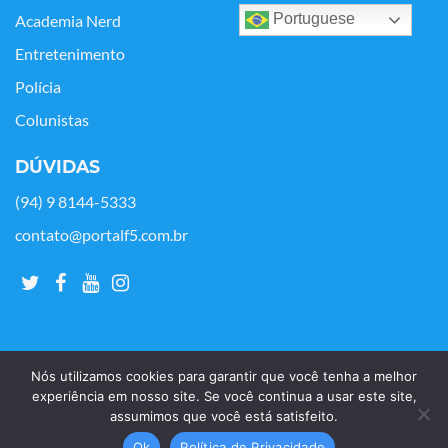
Portuguese
Academia Nerd
Entretenimento
Polícia
Colunistas
DÚVIDAS
(94) 9 8144-5333
contato@portalf5.com.br
Nós utilizamos cookies para garantir que você tenha a melhor
experiência em nosso site. Se você continua a usar este site,
assumimos que você está satisfeito.
Copyright © Portal F5 - 2021. Todos os os direitos reservados.
Ok
Política de Privacidade