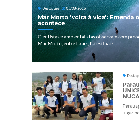
Destaques
05/08/2026
Mar Morto ‘volta à vida’: Entenda o
acontece
Cientistas e ambientalistas observam com pre
Mar Morto, entre Israel, Palestina e...
Destaq
Parau
UNICE
NUC
Parauap
lugar no