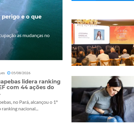
 perigo e o que
ocupação as mudanças no
ues
05/08/2026
apebas lidera ranking
F com 44 ações do
A
ebas, no Pará, alcançou o 1º
 ranking nacional...