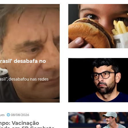
rasil’ desabafa no
sil”, desabafou nas redes
ues
08/08/2026
po: Vacinação