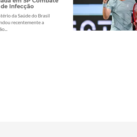
iada em SP Combate
 de Infecção
tério da Saúde do Brasil
ndou recentemente a
o...