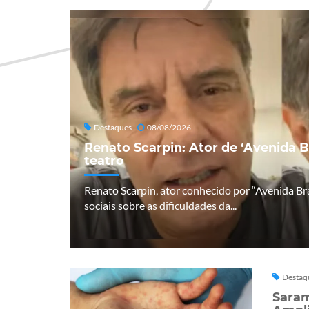
Destaques
08/08/2026
Renato Scarpin: Ator de ‘Avenida B
teatro
Renato Scarpin, ator conhecido por “Avenida Bra
sociais sobre as dificuldades da...
Destaq
Saram