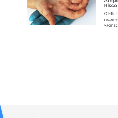
Ampl
Risco
O Minis
recome
vacinaçã