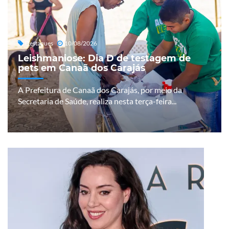
Destaques
10/08/2026
Leishmaniose: Dia D de testagem de
pets em Canaã dos Carajás
A Prefeitura de Canaã dos Carajás, por meio da
Secretaria de Saúde, realiza nesta terça-feira...