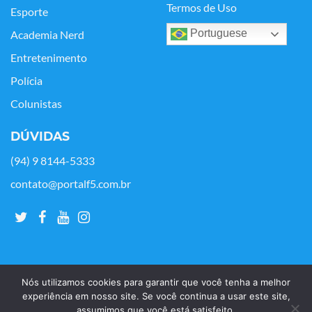
Termos de Uso
Esporte
Portuguese
Academia Nerd
Entretenimento
Polícia
Colunistas
DÚVIDAS
(94) 9 8144-5333
contato@portalf5.com.br
Nós utilizamos cookies para garantir que você tenha a melhor
experiência em nosso site. Se você continua a usar este site,
assumimos que você está satisfeito.