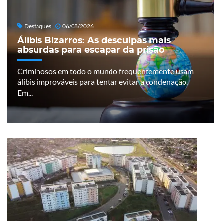
Destaques
06/08/2026
Álibis Bizarros: As desculpas mais
absurdas para escapar da prisão
Criminosos em todo o mundo frequentemente usam
álibis improváveis para tentar evitar a condenação.
Em...