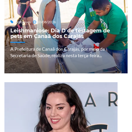
Destaques
10/08/2026
Leishmaniose: Dia D de testagem de
pets em Canaã dos Carajás
A Prefeitura de Canaã dos Carajás, por meio da
Secretaria de Saúde, realiza nesta terça-feira...