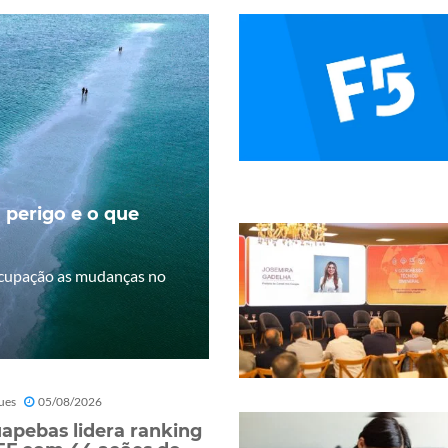
 perigo e o que
ocupação as mudanças no
ues
05/08/2026
apebas lidera ranking