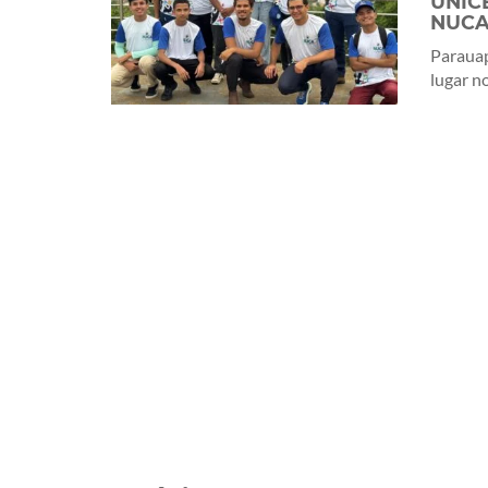
UNICE
NUC
Parauap
lugar no