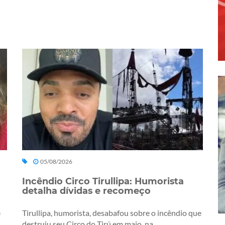
05/08/2026
Incêndio Circo Tirullipa: Humorista
detalha dívidas e recomeço
e
Tirullipa, humorista, desabafou sobre o incêndio que
destruiu seu Circo do Tirú em maio, na...