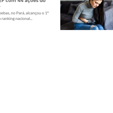
F com 44 ações do
A
ebas, no Pará, alcançou o 1º
 ranking nacional...