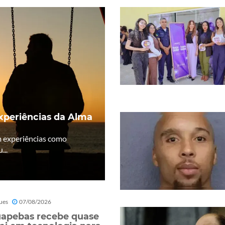
Experiências da Alma
m experiências como
...
ues
07/08/2026
apebas recebe quase