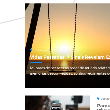
Destaques
07/08/2026
Vidas Passadas: 7 Sinais Revelam 
Milhares de pessoas ao redor do mundo relata
memórias desconhecidas, sonhos recorrentes ou
Destaq
Parau