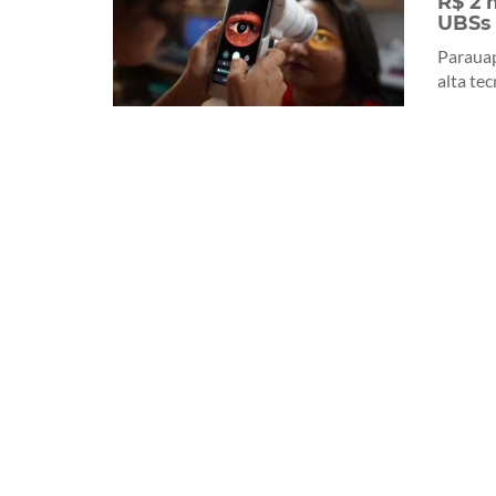
R$ 2 
UBSs
Paraua
alta tec