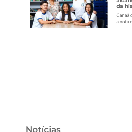
alcan
da his
Canaã d
a nota d
Notícias