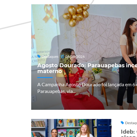
Destaques
06/08/2026
Agosto Dourado: Parauapebas ince
materno
A Campanha Agosto Dourado foi lançada em 6 d
Parauapebas, via...
Destaq
Ideb: