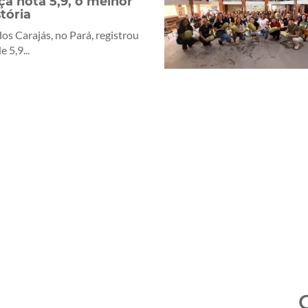
ça nota 5,9, o melhor
tória
os Carajás, no Pará, registrou
e 5,9...