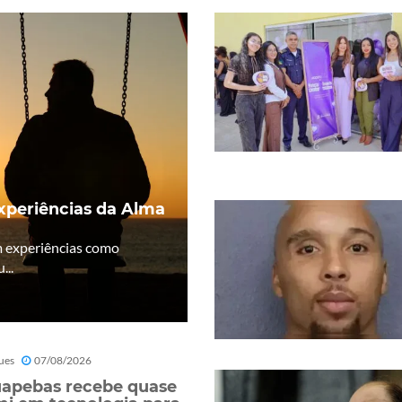
Experiências da Alma
m experiências como
...
ues
07/08/2026
apebas recebe quase