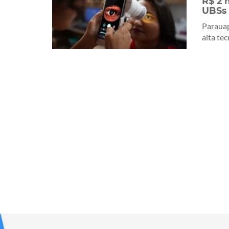
R$ 2 
UBSs
Paraua
alta tec