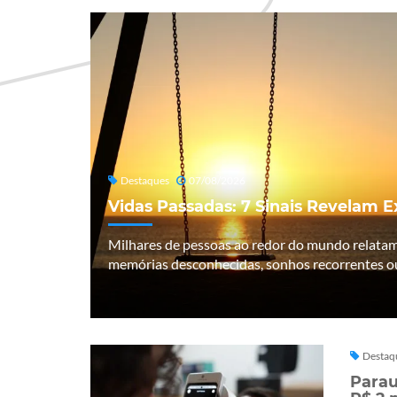
Destaques
07/08/2026
Vidas Passadas: 7 Sinais Revelam 
Milhares de pessoas ao redor do mundo relata
memórias desconhecidas, sonhos recorrentes ou
Destaq
Parau