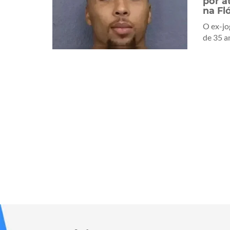
por a
na Fl
O ex-jo
de 35 ano