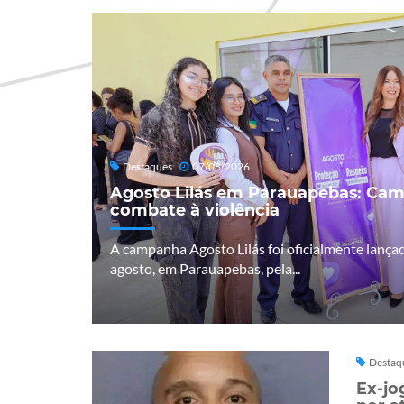
Destaques
07/08/2026
Agosto Lilás em Parauapebas: Cam
combate à violência
A campanha Agosto Lilás foi oficialmente lançad
agosto, em Parauapebas, pela...
Destaq
Ex-jo