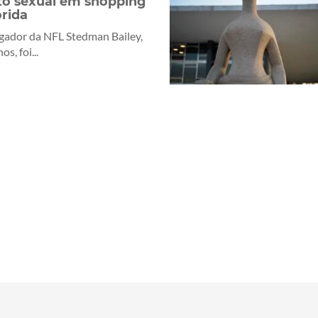
to sexual em shopping
órida
gador da NFL Stedman Bailey,
s, foi...