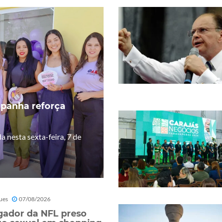
panha reforça
a nesta sexta-feira, 7 de
ues
07/08/2026
gador da NFL preso