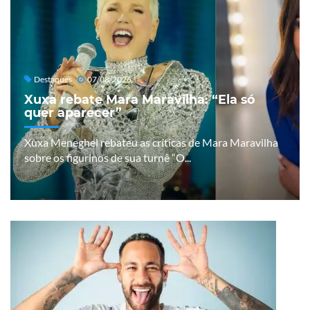
Destaques
07/08/2026
Xuxa rebate Mara Maravilha: “Ela só
quer aparecer”
Xuxa Meneghel rebateu as críticas de Mara Maravilha
sobre os figurinos de sua turnê “O...