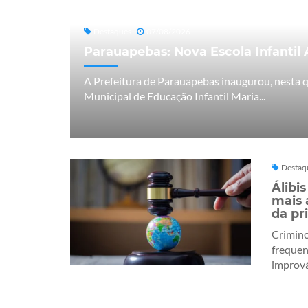
Destaques
07/08/2026
Parauapebas: Nova Escola Infantil
A Prefeitura de Parauapebas inaugurou, nesta qu
Municipal de Educação Infantil Maria...
Destaq
Álibi
mais 
da pr
Crimin
frequen
improváv