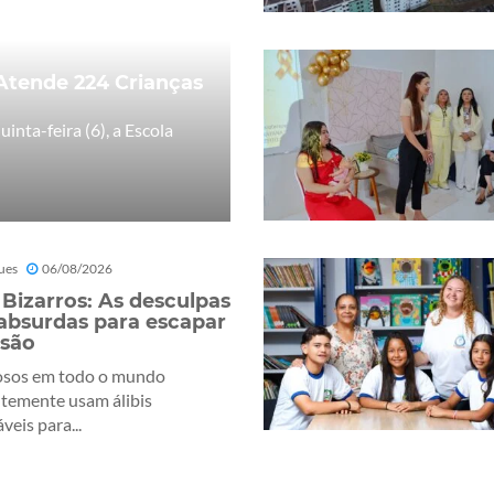
 Atende 224 Crianças
inta-feira (6), a Escola
ues
06/08/2026
s Bizarros: As desculpas
absurdas para escapar
isão
osos em todo o mundo
temente usam álibis
eis para...